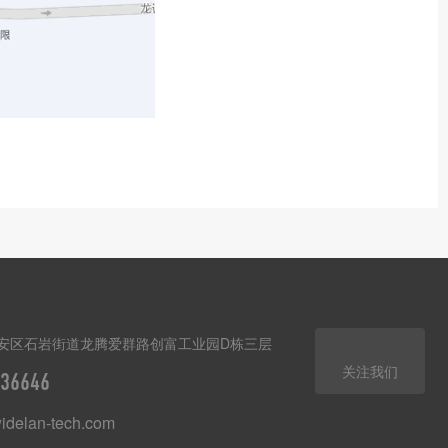
安区石岩街道龙腾爱群路创富工业园D栋三层
关注我们
36646
delan-tech.com